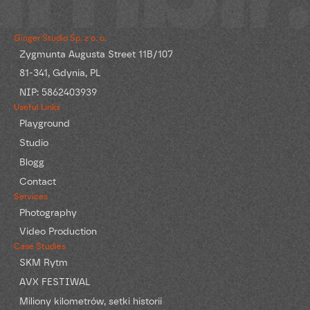
Ginger Studio Sp. z o. o.
Zygmunta Augusta Street 11B/107
81-341, Gdynia, PL
NIP: 5862403939
Useful Links
Playground
Studio
Blogg
Contact
Services
Photography
Video Production
Case Studies
SKM Rytm
AVX FESTIWAL
Miliony kilometrów, setki historii