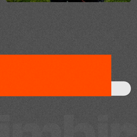
S
t
r
e
n
g
t
h
e
n
y
o
u
r
b
r
a
n
d
i
m
a
g
e
w
i
t
h
I
m
b
i
r
!
D
o
n
'
t
w
a
i
t
,
s
c
h
e
d
u
l
e
a
n
i
n
t
e
r
v
i
e
w
a
n
d
l
e
t
'
s
u
n
l
e
a
s
h
t
h
e
p
o
t
e
n
t
i
a
l
o
f
y
o
u
r
b
r
a
n
d
t
o
g
e
t
h
e
r
!
Get in touch!