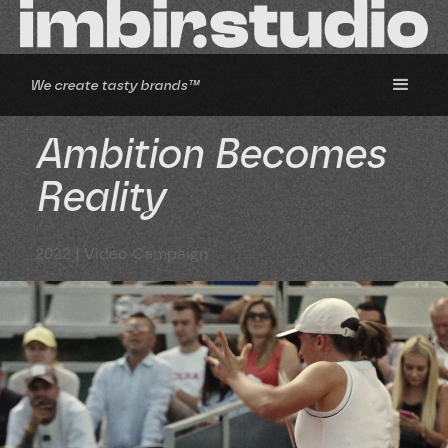
We create tasty brands™
Ambition Becomes
Reality
2022 | Video Campaign