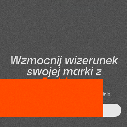
W
z
m
o
c
n
i
j
w
i
z
e
r
u
n
e
k
s
w
o
j
e
j
m
a
r
k
i
z
I
m
b
i
r
e
m
N
i
e
c
z
e
k
a
j
,
u
m
ó
w
s
i
ę
n
a
r
o
z
m
o
w
ę
i
w
s
p
ó
l
n
i
e
u
w
o
l
n
i
j
m
y
p
o
t
e
n
c
j
a
ł
T
w
o
j
e
j
m
a
r
k
i
!
Skontaktuj się!