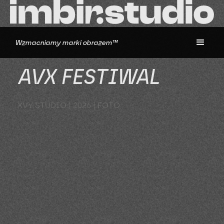
Wzmacniamy marki obrazem™
AVX FESTIWAL
XVY STUDIO
|
2026 | FOTO