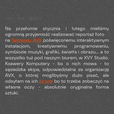
AVX - XVY - IMBIR
Na przełomie stycznia i lutego mieliśmy
ogromną przyjemość realizować reportaż foto
na
festiwalu AVX
poświęconemu interaktywnym
instalacjom, kreatywnemu programowaniu,
symbiozie muzyki, grafiki, światła i obrazu… a to
wszystko tuż pod naszym biurem, w XVY Studio.
Ksawery Komputery - bo o nich mowa - to
sąsiedzka ekipa, odpowiedzialna za organizację
AVX, o której moglibyśmy dużo pisać, ale
odsyłam na ich
stronę
bo to trzeba zobaczyć na
własne oczy - absolutnie oryginalna forma
sztuki.