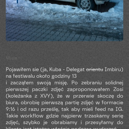
Misja
Pojawiłem sie (ja, Kuba - Delegat
orientu
Imbiru)
na festiwalu około godziny 13
i zacząłem swoją misję. Po zebraniu solidnej
pierwszej paczki zdjęć zaproponowałem Zosi
(koleżanka z XVY), że w przerwie skoczę do
biura, obrobię pierwszą partię zdjęć w formacie
9:16 i od razu prześlę, tak aby mieli feed na IG.
Takie workflow gdzie najpierw trzaskamy serię
zdjęć, szybko je obrabiamy i przesyłamy do
klienta jest istotne właśnie podczas wydarzeń