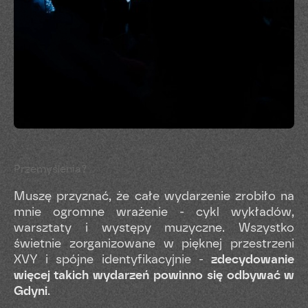
Przemyślenia?
Muszę przyznać, że całe wydarzenie zrobiło na
mnie ogromne wrażenie - cykl wykładów,
warsztaty i występy muzyczne. Wszystko
świetnie zorganizowane w pięknej przestrzeni
XVY i spójne identyfikacyjnie -
zdecydowanie
więcej takich wydarzeń powinno się odbywać w
Gdyni
.