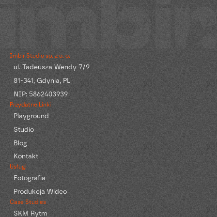
Imbir Studio sp. z o. o.
ul. Tadeusza Wendy 7/9
81-341, Gdynia, PL
NIP: 5862403939
Przydatne Linki
Playground
Studio
Blog
Kontakt
Usługi
Fotografia
Produkcja Wideo
Case Studies
SKM Rytm