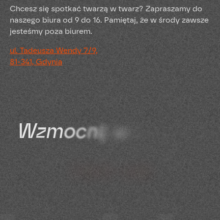
Chcesz się spotkać twarzą w twarz? Zapraszamy do
naszego biura od 9 do 16. Pamiętaj, że w środy zawsze
jesteśmy poza biurem.
ul. Tadeusza Wendy 7/9,
81-341, Gdynia
W
z
m
o
c
n
i
j
w
i
z
e
r
u
n
e
k
s
w
o
j
e
j
m
a
r
k
i
z
I
m
b
i
r
e
m