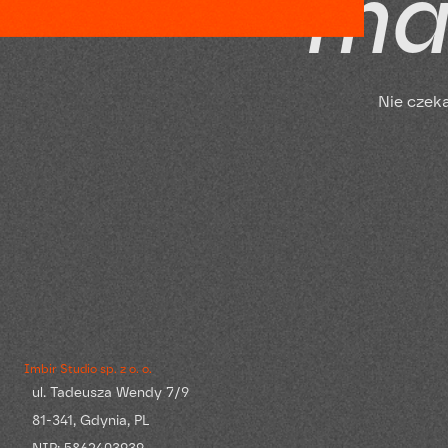
m
a
N
i
e
c
z
e
k
Imbir Studio sp. z o. o.
ul. Tadeusza Wendy 7/9
81-341, Gdynia, PL
NIP: 5862403939