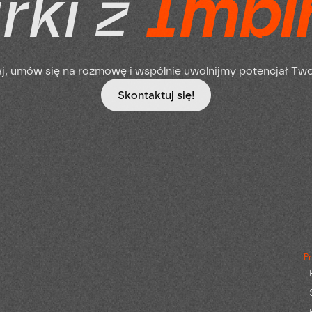
r
k
i
z
I
m
b
i
a
j
,
u
m
ó
w
s
i
ę
n
a
r
o
z
m
o
w
ę
i
w
s
p
ó
l
n
i
e
u
w
o
l
n
i
j
m
y
p
o
t
e
n
c
j
a
ł
T
w
Skontaktuj się!
Pr