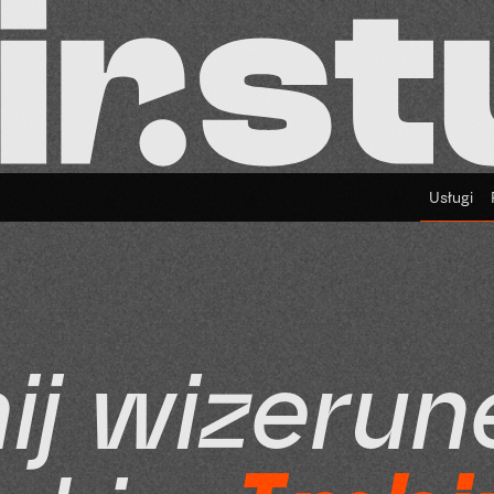
Usługi
n
i
j
w
i
z
e
r
u
n