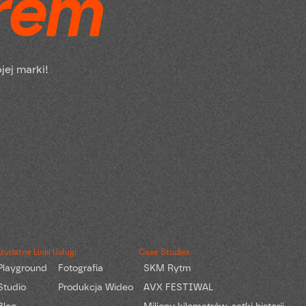
r
e
m
o
j
e
j
m
a
r
k
i
!
zydatne Linki
Usługi
Case Studies
Playground
Fotografia
SKM Rytm
Studio
Produkcja Wideo
AVX FESTIWAL
Blog
Miliony kilometrów, setki historii