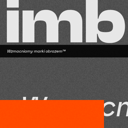
Wzmacniamy marki obrazem™
W
z
m
o
c