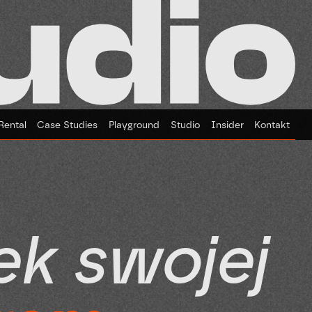
Rental
Case Studies
Playground
Studio
Insider
Kontakt
e
k
s
w
o
j
e
j